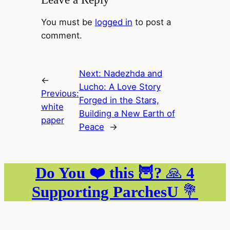
You must be
logged in
to post a
comment.
Next:
Nadezhda and
←
Lucho: A Love Story
Previous:
Forged in the Stars,
white
Building a New Earth of
paper
Peace
→
Do You ❤️ this 🦉?
🙏
4
Supporting ParchesU
💐